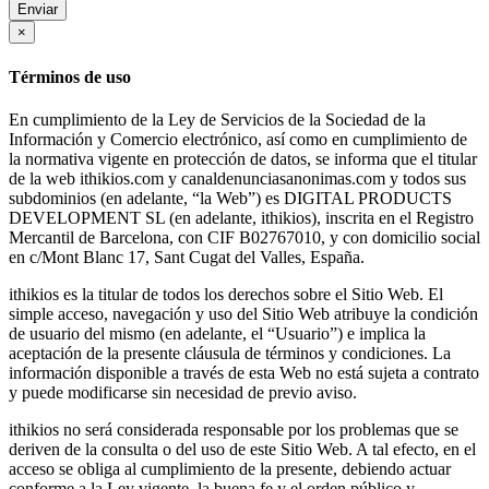
Enviar
×
Términos de uso
En cumplimiento de la Ley de Servicios de la Sociedad de la
Información y Comercio electrónico, así como en cumplimiento de
la normativa vigente en protección de datos, se informa que el titular
de la web ithikios.com y canaldenunciasanonimas.com y todos sus
subdominios (en adelante, “la Web”) es DIGITAL PRODUCTS
DEVELOPMENT SL (en adelante, ithikios), inscrita en el Registro
Mercantil de Barcelona, con CIF B02767010, y con domicilio social
en c/Mont Blanc 17, Sant Cugat del Valles, España.
ithikios es la titular de todos los derechos sobre el Sitio Web. El
simple acceso, navegación y uso del Sitio Web atribuye la condición
de usuario del mismo (en adelante, el “Usuario”) e implica la
aceptación de la presente cláusula de términos y condiciones. La
información disponible a través de esta Web no está sujeta a contrato
y puede modificarse sin necesidad de previo aviso.
ithikios no será considerada responsable por los problemas que se
deriven de la consulta o del uso de este Sitio Web. A tal efecto, en el
acceso se obliga al cumplimiento de la presente, debiendo actuar
conforme a la Ley vigente, la buena fe y el orden público y,